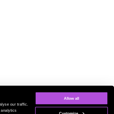
Allow all
а строго запрещено. Наш сайт — это частный коммерческий сервис, независимый и не
yse our traffic.
ент, созданный с помощью этих ИИ, полностью ложится на ответственность
 analytics
Customize