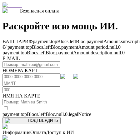
Безопасная оплата
Раскройте всю мощь ИИ.
ВАШ ТАРИФ
payment.topBlocs.leftBloc.paymentAmount.subscriptio
€
/
payment.topBlocs.leftBloc.paymentAmount.period.null.0
payment.topBlocs.leftBloc.paymentAmount.description.null.0
E-MAIL
НОМЕРА КАРТ
ИМЯ НА КАРТЕ
payment.topBlocs.leftBloc.null.0.legalNotice
ПОДТВЕРДИТЬ
Информация
Оплата
Доступ к ИИ