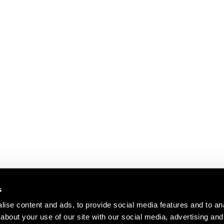
е
s
372634 - НДС ESB56372634 - Copyright © 2025 ai-chatpro.com. Копирование этого сайт
ise content and ads, to provide social media features and to anal
енные ИИ; все упомянутые торговые марки принадлежат их законным владельцам. Конт
ожные последствия в пределах, разрешённых законом.
about your use of our site with our social media, advertising and