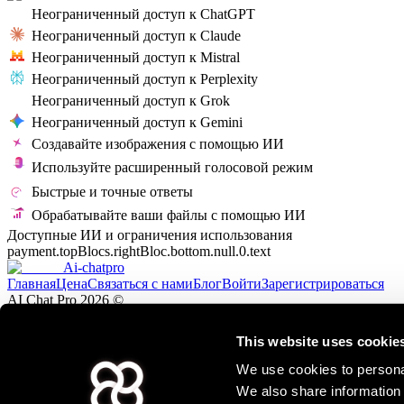
Неограниченный доступ к
ChatGPT
Неограниченный доступ к
Claude
Неограниченный доступ к
Mistral
Неограниченный доступ к
Perplexity
Неограниченный доступ к
Grok
Неограниченный доступ к
Gemini
Создавайте
изображения
с помощью ИИ
Используйте
расширенный голосовой режим
Быстрые и точные
ответы
Обрабатывайте ваши
файлы
с помощью ИИ
Доступные ИИ и ограничения использования
payment.topBlocs.rightBloc.bottom.null.0.text
Ai-chatpro
Главная
Цена
Связаться с нами
Блог
Войти
Зарегистрироваться
AI Chat Pro
2026
©
Куки
Правовая информация
Общие условия
CGA
Личные данны
This website uses cookie
MKD WORD S.L - Calle Torres y Amat 21 08001 Barcelona - Регистрационный номер B56
We use cookies to personal
связанный, не спонсируемый и не одобренный компаниями, разработавшими представл
пользователя, и наша компания не несет ответственности за его использование и возм
We also share information 