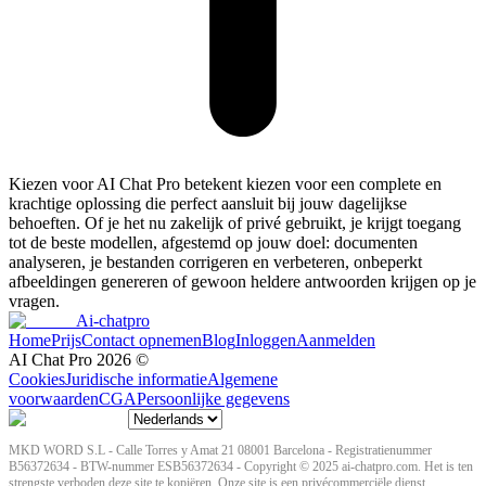
Kiezen voor AI Chat Pro betekent kiezen voor een complete en
krachtige oplossing die perfect aansluit bij jouw dagelijkse
behoeften. Of je het nu zakelijk of privé gebruikt, je krijgt toegang
tot de beste modellen, afgestemd op jouw doel: documenten
analyseren, je bestanden corrigeren en verbeteren, onbeperkt
afbeeldingen genereren of gewoon heldere antwoorden krijgen op je
vragen.
Ai-chatpro
Home
Prijs
Contact opnemen
Blog
Inloggen
Aanmelden
AI Chat Pro
2026
©
Cookies
Juridische informatie
Algemene
voorwaarden
CGA
Persoonlijke gegevens
MKD WORD S.L - Calle Torres y Amat 21 08001 Barcelona - Registratienummer
B56372634 - BTW-nummer ESB56372634 - Copyright © 2025 ai-chatpro.com. Het is ten
strengste verboden deze site te kopiëren. Onze site is een privécommerciële dienst,