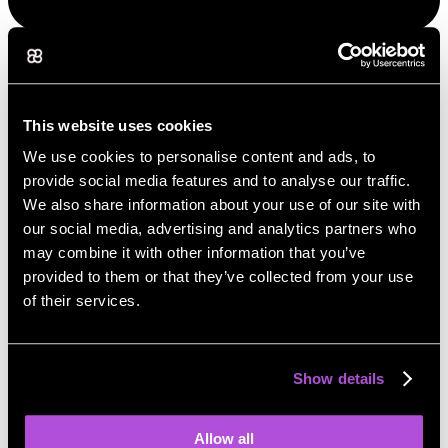
This website uses cookies
We use cookies to personalise content and ads, to
provide social media features and to analyse our traffic.
We also share information about your use of our site with
our social media, advertising and analytics partners who
may combine it with other information that you’ve
Met AI Chat Pro kun je:
provided to them or that they’ve collected from your use
Je repetitieve taken moeiteloos automatiseren.
of their services.
Je productiviteit flink verhogen.
Snel antwoorden krijgen die precies en relevant zijn.
Je kosten voor menselijke ondersteuning verlagen.
De kwaliteit en consistentie van je communicatie verbeteren
Show details
7. Zijn je gegevens veilig bij AI Chat Pro?
Allow all