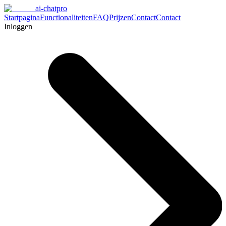
ai-chatpro
Startpagina
Functionaliteiten
FAQ
Prijzen
Contact
Contact
Inloggen