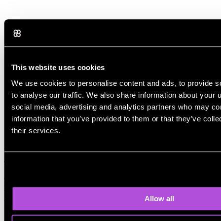
This website uses cookies
We use cookies to personalise content and ads, to provide s
to analyse our traffic. We also share information about your u
social media, advertising and analytics partners who may com
information that you’ve provided to them or that they’ve coll
their services.
Verschillende AI's zoals ChatGPT, Claude of Gemini kunnen
artikelen schrijven. De keuze hangt vooral af van wat je nodig hebt.
Sommige tools focussen op gebruiksgemak, terwijl andere meer
controle bieden. In de praktijk hangt de kwaliteit meer af van de
prompt en de methode dan van de gebruikte tool.
Allow all
Wat is de beste AI om blogartikelen te schrijven?