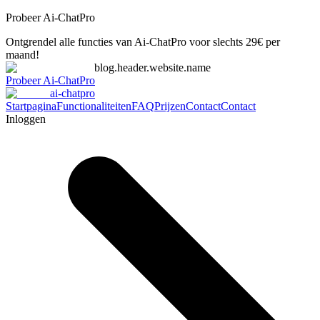
Probeer Ai-ChatPro
Ontgrendel alle functies van Ai-ChatPro voor slechts 29€ per
maand!
blog.header.website.name
Probeer Ai-ChatPro
ai-chatpro
Startpagina
Functionaliteiten
FAQ
Prijzen
Contact
Contact
Inloggen