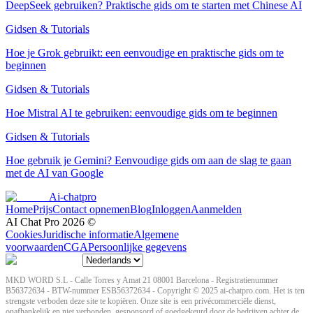
DeepSeek gebruiken? Praktische gids om te starten met Chinese AI
Gidsen & Tutorials
Hoe je Grok gebruikt: een eenvoudige en praktische gids om te
beginnen
Gidsen & Tutorials
Hoe Mistral AI te gebruiken: eenvoudige gids om te beginnen
Gidsen & Tutorials
Hoe gebruik je Gemini? Eenvoudige gids om aan de slag te gaan
met de AI van Google
Ai-chatpro
Home
Prijs
Contact opnemen
Blog
Inloggen
Aanmelden
AI Chat Pro
2026
©
Cookies
Juridische informatie
Algemene
voorwaarden
CGA
Persoonlijke gegevens
MKD WORD S.L - Calle Torres y Amat 21 08001 Barcelona - Registratienummer
B56372634 - BTW-nummer ESB56372634 - Copyright © 2025 ai-chatpro.com. Het is ten
strengste verboden deze site te kopiëren. Onze site is een privécommerciële dienst,
onafhankelijk en niet verbonden, gesponsord of goedgekeurd door de bedrijven achter de