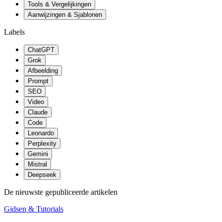
Tools & Vergelijkingen
Aanwijzingen & Sjablonen
Labels
ChatGPT
Grok
Afbeelding
Prompt
SEO
Video
Claude
Code
Leonardo
Perplexity
Gemini
Mistral
Deepseek
De nieuwste gepubliceerde artikelen
Gidsen & Tutorials