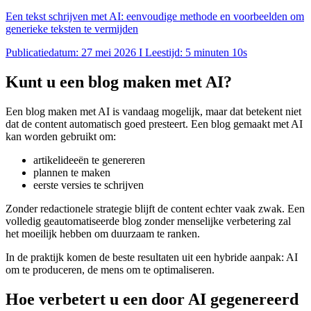
Een tekst schrijven met AI: eenvoudige methode en voorbeelden om
generieke teksten te vermijden
Publicatiedatum: 27 mei 2026 I Leestijd: 5 minuten 10s
Kunt u een blog maken met AI?
Een blog maken met AI is vandaag mogelijk, maar dat betekent niet
dat de content automatisch goed presteert. Een blog gemaakt met AI
kan worden gebruikt om:
artikelideeën te genereren
plannen te maken
eerste versies te schrijven
Zonder redactionele strategie blijft de content echter vaak zwak. Een
volledig geautomatiseerde blog zonder menselijke verbetering zal
het moeilijk hebben om duurzaam te ranken.
In de praktijk komen de beste resultaten uit een hybride aanpak: AI
om te produceren, de mens om te optimaliseren.
Hoe verbetert u een door AI gegenereerd