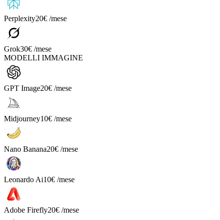
Perplexity
20€ /mese
Grok
30€ /mese
MODELLI IMMAGINE
GPT Image
20€ /mese
Midjourney
10€ /mese
Nano Banana
20€ /mese
Leonardo Ai
10€ /mese
Adobe Firefly
20€ /mese