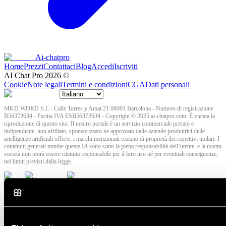
Ai-chatpro
Home
Prezzi
Contattaci
Blog
Accedi
Iscriviti
AI Chat Pro
2026
©
Cookie
Note legali
Termini e condizioni
CGA
Dati personali
MKD WORD S.L - Calle Torres y Amat 21 08001 Barcelona - Numero di registrazione
B56372634 - Partita IVA ESB56372634 - Copyright © 2025 ai-chatpro.com. È vietata la
riproduzione di questo sito. Il nostro portale è un servizio commerciale privato e
indipendente, non affiliato, sponsorizzato né approvato dalle aziende produttrici delle
intelligenze artificiali offerte; i marchi menzionati restano di proprietà dei rispettivi titolari. I
contenuti generati tramite queste IA sono sotto la piena responsabilità dell’utente, e la nostra
società non potrà essere ritenuta responsabile per il loro uso né per eventuali conseguenze,
nei limiti previsti dalla legge.