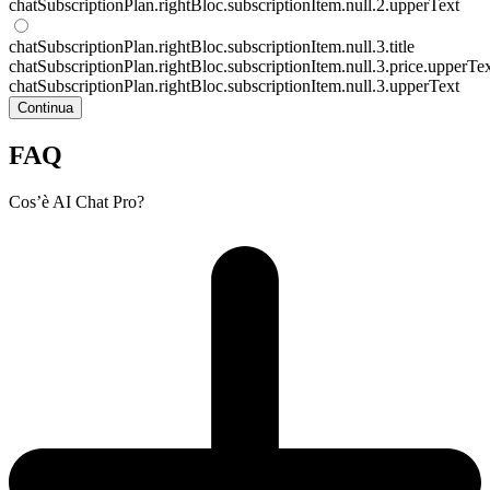
chatSubscriptionPlan.rightBloc.subscriptionItem.null.2.upperText
chatSubscriptionPlan.rightBloc.subscriptionItem.null.3.title
chatSubscriptionPlan.rightBloc.subscriptionItem.null.3.price.upperTe
chatSubscriptionPlan.rightBloc.subscriptionItem.null.3.upperText
Continua
FAQ
Cos’è AI Chat Pro?