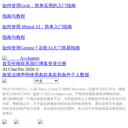
如何使用Grok：简单实用的入门指南
指南与教程
如何使用 Mistral AI：简单入门指南
指南与教程
如何使用Gemini？谷歌AI入门简易指南
Ai-chatpro
首页
价格
联系我们
博客
登录
注册
AI Chat Pro
2026
©
政策
法律声明
使用条款
条款和条件
个人数据
MKD WORD S.L - Calle Torres y Amat 21 08001 Barcelona - 注册号 B56372634 - 增值
税号 ESB56372634 - 版权 © 2025 ai-chatpro.com。严禁未经授权复制本网站内容。
我们的网站是一个独立的商业服务平台，与所提供的人工智能技术开发公司无任何
关联、赞助或认可；文中提及的商标均归其各自所有者所有。通过这些AI生成的
内容完全由用户自行负责，在法律允许的范围内，本公司不对其使用及后果承担任
何责任。